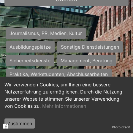
Journalismus, PR, Medien, Kultur
Ausbildungsplätze
Sonstige Dienstleistungen
Sicherheitsdienste
Management, Beratung
Praktika, Werkstudenten, Abschlussarbeiten
Wir verwenden Cookies, um Ihnen eine bessere
Personalwesen
Assistenz, Sekretariat
Nutzererfahrung zu ermöglichen. Durch die Nutzung
unserer Webseite stimmen Sie unserer Verwendung
Hilfskräfte, Aushilfs- und Nebenjobs
von Cookies zu.
Mehr Informationen
Einkauf, Logistik, Materialwirtschaft
Zustimmen
Photo Credit
Weiterbildung, Studium, duale Ausbildung