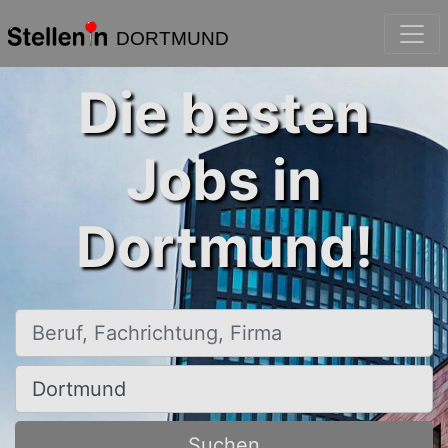
DORTMUND
Die besten
Jobs in
Dortmund!
Beruf, Fachrichtung, Firma
Ort, Stadt
Suchen