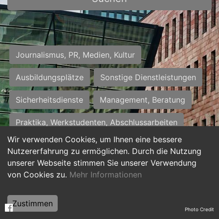
Journalismus, PR, Medien, Kultur
Ausbildungsplätze
Sonstige Dienstleistungen
Sicherheitsdienste
Management, Beratung
Praktika, Werkstudenten, Abschlussarbeiten
Wir verwenden Cookies, um Ihnen eine bessere
Personalwesen
Assistenz, Sekretariat
Nutzererfahrung zu ermöglichen. Durch die Nutzung
unserer Webseite stimmen Sie unserer Verwendung
Hilfskräfte, Aushilfs- und Nebenjobs
von Cookies zu.
Mehr Informationen
Einkauf, Logistik, Materialwirtschaft
Zustimmen
Photo Credit
Weiterbildung, Studium, duale Ausbildung