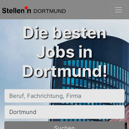
DORTMUND
Die besten
Jobs in
Dortmund!
Beruf, Fachrichtung, Firma
Ort, Stadt
Suchen