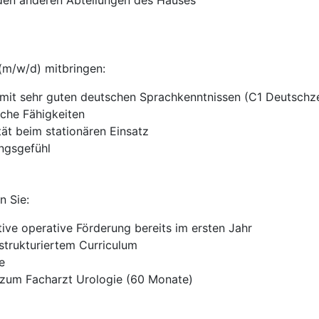
 den anderen Abteilungen des Hauses
(m/w/d) mitbringen:
mit sehr guten deutschen Sprachkenntnissen (C1 Deutschzer
che Fähigkeiten
tät beim stationären Einsatz
ngsgefühl
n Sie:
tive operative Förderung bereits im ersten Jahr
trukturiertem Curriculum
e
 zum Facharzt Urologie (60 Monate)