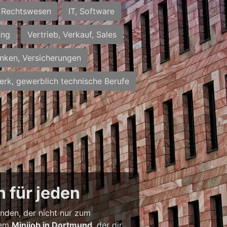
Rechtswesen
IT, Software
ung
Vertrieb, Verkauf, Sales
nken, Versicherungen
rk, gewerblich technische Berufe
 für jeden
inden, der nicht nur zum
inem
Minijob in Dortmund
, der dir