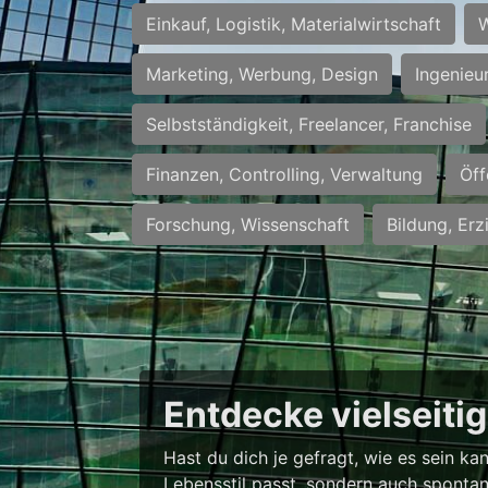
Einkauf, Logistik, Materialwirtschaft
W
Marketing, Werbung, Design
Ingenieu
Selbstständigkeit, Freelancer, Franchise
Finanzen, Controlling, Verwaltung
Öff
Forschung, Wissenschaft
Bildung, Erz
Entdecke vielseiti
Hast du dich je gefragt, wie es sein k
Lebensstil passt, sondern auch spontan 