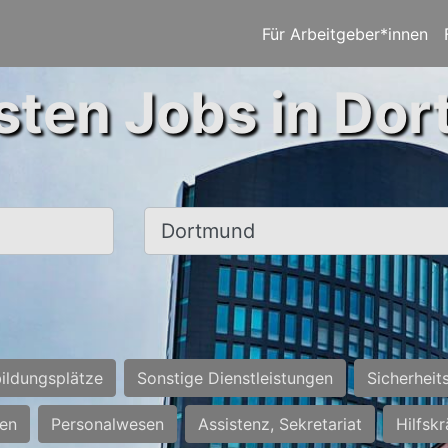
Für Arbeitgeber*innen
sten Jobs in Do
Ort, Stadt
ildungsplätze
Sonstige Dienstleistungen
Sicherheit
ten
Personalwesen
Assistenz, Sekretariat
Hilfsk