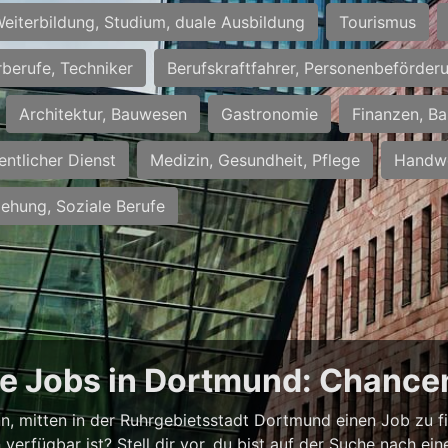
eiterbildung, Studium, duale Ausbildung
Tourismus
rberufe, Techniker
Berufskraftfahrer, Personenbeförder
Architektur, Bauwesen
Gastronomie
Finanzen, Ba
entlicher Dienst
Medizin, Gesundheit, Pflege
Handwe
iehung, Soziale Berufe
ge Jobs in Dortmund: Chancen
ann, mitten in der Ruhrgebietsstadt Dortmund einen Job zu f
verfügbar ist? Stell dir vor, du bist auf der Suche nach e