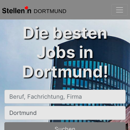
DORTMUND
Die besten
Jobs in
Dortmund!
Beruf, Fachrichtung, Firma
Ort, Stadt
Suchen