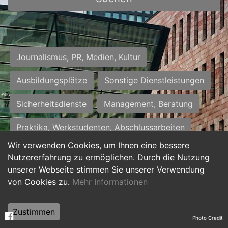
Journalismus, PR, Medien, Kultur
Ausbildungsplätze
Sonstige Dienstleistungen
Sicherheitsdienste
Management, Beratung
Praktika, Werkstudenten, Abschlussarbeiten
Wir verwenden Cookies, um Ihnen eine bessere
Personalwesen
Assistenz, Sekretariat
Nutzererfahrung zu ermöglichen. Durch die Nutzung
unserer Webseite stimmen Sie unserer Verwendung
Hilfskräfte, Aushilfs- und Nebenjobs
von Cookies zu.
Mehr Informationen
Einkauf, Logistik, Materialwirtschaft
Zustimmen
Photo Credit
Weiterbildung, Studium, duale Ausbildung