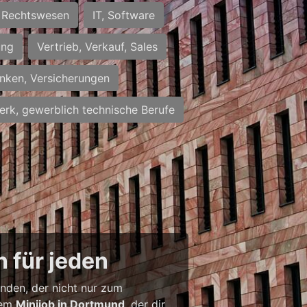
Rechtswesen
IT, Software
ung
Vertrieb, Verkauf, Sales
nken, Versicherungen
rk, gewerblich technische Berufe
 für jeden
inden, der nicht nur zum
inem
Minijob in Dortmund
, der dir