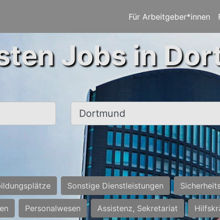
Für Arbeitgeber*innen
sten Jobs in Do
Ort, Stadt
ildungsplätze
Sonstige Dienstleistungen
Sicherheit
ten
Personalwesen
Assistenz, Sekretariat
Hilfsk