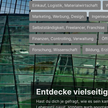
Einkauf, Logistik, Materialwirtschaft
W
Marketing, Werbung, Design
Ingenieu
Selbstständigkeit, Freelancer, Franchise
Finanzen, Controlling, Verwaltung
Öff
Forschung, Wissenschaft
Bildung, Erz
Entdecke vielseiti
Hast du dich je gefragt, wie es sein k
Lebensstil passt, sondern auch spontan 