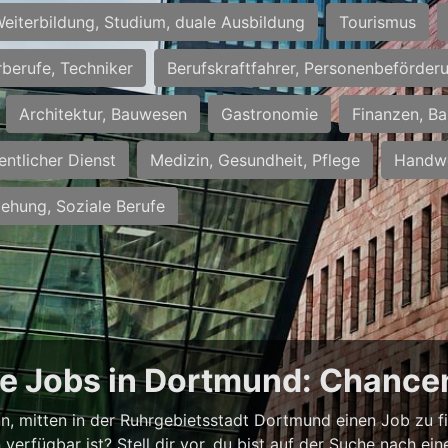
eiterbildung, Studium, duale Ausbildung
Tourismus
rberufe, Techniker
Berufskraftfahrer, Personenbeförder
Architektur, Bauwesen
Gastronomie
Finanzen, Ba
entlicher Dienst
Medizin, Gesundheit, Pflege
Handwe
iehung, Soziale Berufe
ge Jobs in Dortmund: Chancen
ann, mitten in der Ruhrgebietsstadt Dortmund einen Job zu f
verfügbar ist? Stell dir vor, du bist auf der Suche nach e