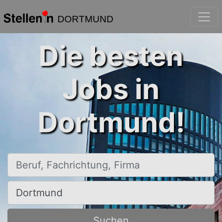
DORTMUND
Die besten
Jobs in
Dortmund!
Beruf, Fachrichtung, Firma
Ort, Stadt
Suchen