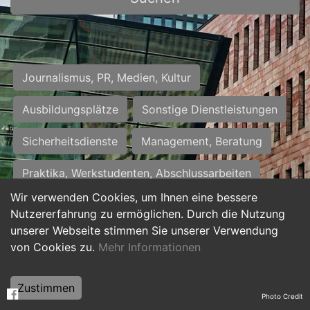
Journalismus, PR, Medien, Kultur
Ausbildungsplätze
Sonstige Dienstleistungen
Sicherheitsdienste
Management, Beratung
Praktika, Werkstudenten, Abschlussarbeiten
Wir verwenden Cookies, um Ihnen eine bessere
Personalwesen
Assistenz, Sekretariat
Nutzererfahrung zu ermöglichen. Durch die Nutzung
unserer Webseite stimmen Sie unserer Verwendung
Hilfskräfte, Aushilfs- und Nebenjobs
von Cookies zu.
Mehr Informationen
Einkauf, Logistik, Materialwirtschaft
Zustimmen
Photo Credit
Weiterbildung, Studium, duale Ausbildung