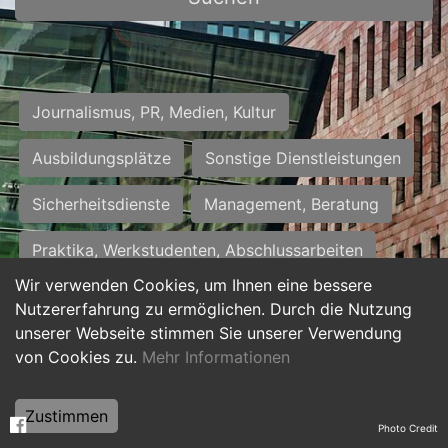
Journalismus, PR, Medien, Kultur
Ausbildungsplätze
Sonstige Dienstleistungen
Sicherheitsdienste
Management, Beratung
Praktika, Werkstudenten, Abschlussarbeiten
Wir verwenden Cookies, um Ihnen eine bessere
Personalwesen
Assistenz, Sekretariat
Nutzererfahrung zu ermöglichen. Durch die Nutzung
unserer Webseite stimmen Sie unserer Verwendung
Hilfskräfte, Aushilfs- und Nebenjobs
von Cookies zu.
Mehr Informationen
Einkauf, Logistik, Materialwirtschaft
Zustimmen
Photo Credit
Weiterbildung, Studium, duale Ausbildung