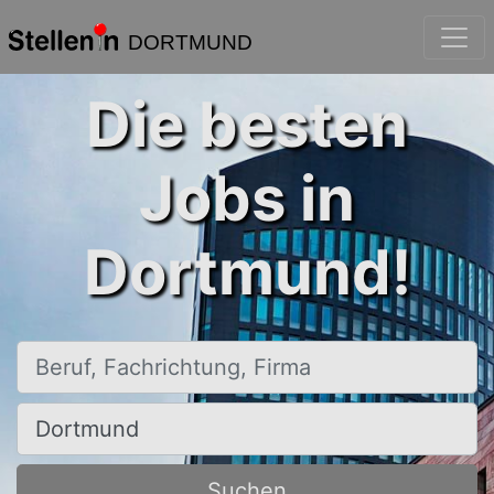
DORTMUND
Die besten
Jobs in
Dortmund!
Beruf, Fachrichtung, Firma
Ort, Stadt
Suchen