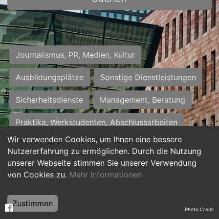
Journalismus, PR, Medien, Kultur
Ausbildungsplätze
Sonstige Dienstleistungen
Sicherheitsdienste
Management, Beratung
Praktika, Werkstudenten, Abschlussarbeiten
Wir verwenden Cookies, um Ihnen eine bessere
Personalwesen
Assistenz, Sekretariat
Nutzererfahrung zu ermöglichen. Durch die Nutzung
unserer Webseite stimmen Sie unserer Verwendung
Hilfskräfte, Aushilfs- und Nebenjobs
von Cookies zu.
Mehr Informationen
Einkauf, Logistik, Materialwirtschaft
Zustimmen
Photo Credit
Weiterbildung, Studium, duale Ausbildung