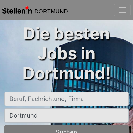
DORTMUND
Die besten
Jobs in
Dortmund!
Beruf, Fachrichtung, Firma
Ort, Stadt
Suchen