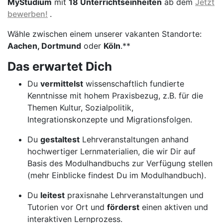
MyStudium
mit
18 Unterrichtseinheiten
ab dem
Jetzt
bewerben!
.
Wähle zwischen einem unserer vakanten Standorte:
Aachen, Dortmund
oder
Köln
.**
Das erwartet Dich
Du
vermittelst
wissenschaftlich fundierte
Kenntnisse mit hohem Praxisbezug, z.B. für die
Themen Kultur, Sozialpolitik,
Integrationskonzepte und Migrationsfolgen.
Du
gestaltest
Lehrveranstaltungen anhand
hochwertiger Lernmaterialien, die wir Dir auf
Basis des Modulhandbuchs zur Verfügung stellen
(mehr Einblicke findest Du im Modulhandbuch).
Du
leitest
praxisnahe Lehrveranstaltungen und
Tutorien vor Ort und
förderst
einen aktiven und
interaktiven Lernprozess.