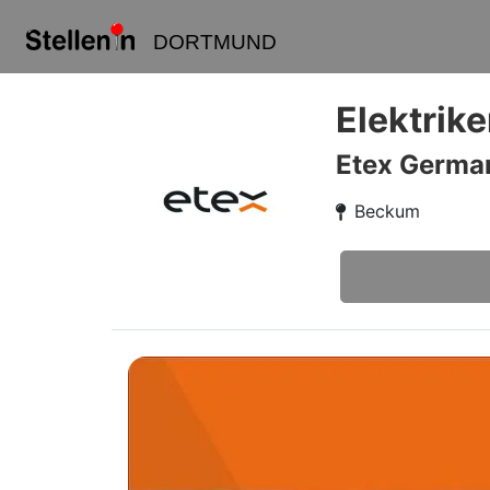
DORTMUND
Elektrike
Etex Germa
Beckum