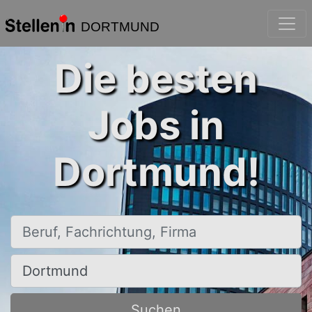
DORTMUND
Die besten
Jobs in
Dortmund!
Beruf, Fachrichtung, Firma
Ort, Stadt
Suchen