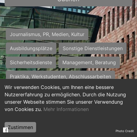
Journalismus, PR, Medien, Kultur
Ausbildungsplätze
Sonstige Dienstleistungen
Sicherheitsdienste
Management, Beratung
Praktika, Werkstudenten, Abschlussarbeiten
Wir verwenden Cookies, um Ihnen eine bessere
Personalwesen
Assistenz, Sekretariat
Nutzererfahrung zu ermöglichen. Durch die Nutzung
unserer Webseite stimmen Sie unserer Verwendung
Hilfskräfte, Aushilfs- und Nebenjobs
von Cookies zu.
Mehr Informationen
Einkauf, Logistik, Materialwirtschaft
Zustimmen
Photo Credit
Weiterbildung, Studium, duale Ausbildung