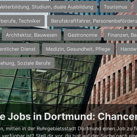
eiterbildung, Studium, duale Ausbildung
Tourismus
rberufe, Techniker
Berufskraftfahrer, Personenbeförder
Architektur, Bauwesen
Gastronomie
Finanzen, Ba
entlicher Dienst
Medizin, Gesundheit, Pflege
Handwe
iehung, Soziale Berufe
ge Jobs in Dortmund: Chancen
ann, mitten in der Ruhrgebietsstadt Dortmund einen Job zu f
verfügbar ist? Stell dir vor, du bist auf der Suche nach e