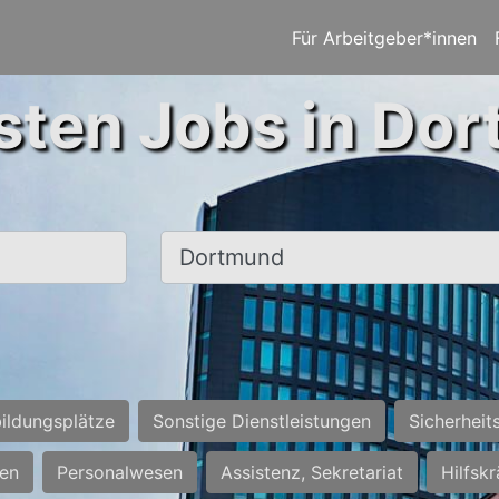
Für Arbeitgeber*innen
sten Jobs in Do
Ort, Stadt
ildungsplätze
Sonstige Dienstleistungen
Sicherheit
ten
Personalwesen
Assistenz, Sekretariat
Hilfsk