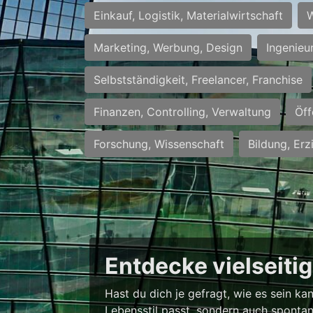
Einkauf, Logistik, Materialwirtschaft
W
Marketing, Werbung, Design
Ingenieu
Selbstständigkeit, Freelancer, Franchise
Finanzen, Controlling, Verwaltung
Öff
Forschung, Wissenschaft
Bildung, Erz
Entdecke vielseiti
Hast du dich je gefragt, wie es sein k
Lebensstil passt, sondern auch spontan 