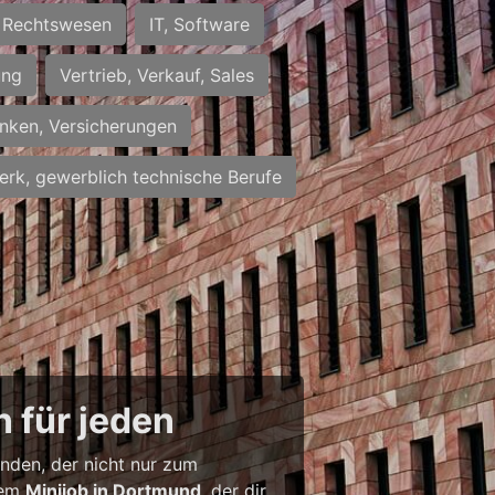
Rechtswesen
IT, Software
ung
Vertrieb, Verkauf, Sales
nken, Versicherungen
rk, gewerblich technische Berufe
 für jeden
inden, der nicht nur zum
inem
Minijob in Dortmund
, der dir