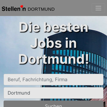
DORTMUND
Die besten
Jobs in
Dortmund!
Beruf, Fachrichtung, Firma
Ort, Stadt
Suchen