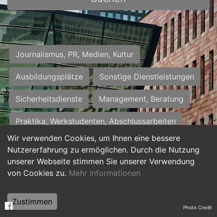
Journalismus, PR, Medien, Kultur
Ausbildungsplätze
Sonstige Dienstleistungen
Sicherheitsdienste
Management, Beratung
Praktika, Werkstudenten, Abschlussarbeiten
Wir verwenden Cookies, um Ihnen eine bessere
Personalwesen
Assistenz, Sekretariat
Nutzererfahrung zu ermöglichen. Durch die Nutzung
unserer Webseite stimmen Sie unserer Verwendung
Hilfskräfte, Aushilfs- und Nebenjobs
von Cookies zu.
Mehr Informationen
Einkauf, Logistik, Materialwirtschaft
Zustimmen
Photo Credit
Weiterbildung, Studium, duale Ausbildung