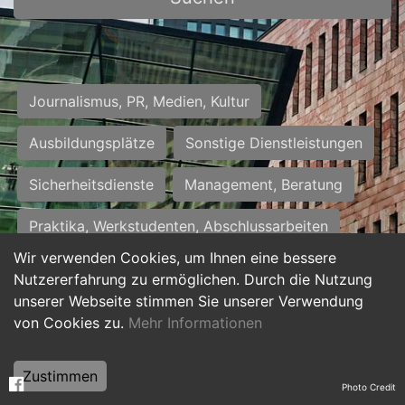
Journalismus, PR, Medien, Kultur
Ausbildungsplätze
Sonstige Dienstleistungen
Sicherheitsdienste
Management, Beratung
Praktika, Werkstudenten, Abschlussarbeiten
Wir verwenden Cookies, um Ihnen eine bessere
Personalwesen
Assistenz, Sekretariat
Nutzererfahrung zu ermöglichen. Durch die Nutzung
unserer Webseite stimmen Sie unserer Verwendung
Hilfskräfte, Aushilfs- und Nebenjobs
von Cookies zu.
Mehr Informationen
Einkauf, Logistik, Materialwirtschaft
Zustimmen
Photo Credit
Weiterbildung, Studium, duale Ausbildung