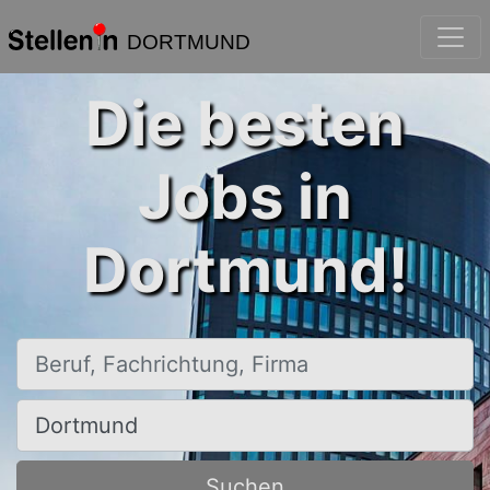
DORTMUND
Die besten
Jobs in
Dortmund!
Beruf, Fachrichtung, Firma
Ort, Stadt
Suchen