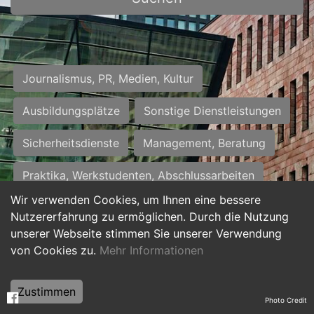
Journalismus, PR, Medien, Kultur
Ausbildungsplätze
Sonstige Dienstleistungen
Sicherheitsdienste
Management, Beratung
Praktika, Werkstudenten, Abschlussarbeiten
Wir verwenden Cookies, um Ihnen eine bessere
Personalwesen
Assistenz, Sekretariat
Nutzererfahrung zu ermöglichen. Durch die Nutzung
unserer Webseite stimmen Sie unserer Verwendung
Hilfskräfte, Aushilfs- und Nebenjobs
von Cookies zu.
Mehr Informationen
Einkauf, Logistik, Materialwirtschaft
Zustimmen
Photo Credit
Weiterbildung, Studium, duale Ausbildung