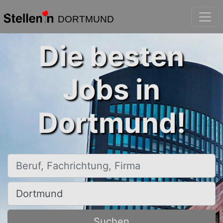
DORTMUND
Die besten
Jobs in
Dortmund!
Beruf, Fachrichtung, Firma
Ort, Stadt
Suchen