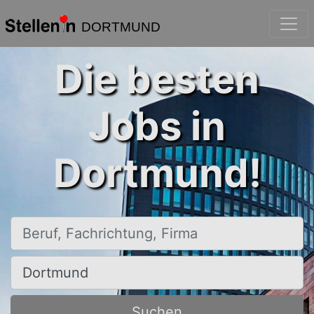
DORTMUND
Die besten
Jobs in
Dortmund!
Beruf, Fachrichtung, Firma
Ort, Stadt
Suchen