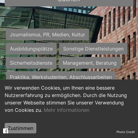
Journalismus, PR, Medien, Kultur
Ausbildungsplätze
Sonstige Dienstleistungen
Sicherheitsdienste
Management, Beratung
Praktika, Werkstudenten, Abschlussarbeiten
Wir verwenden Cookies, um Ihnen eine bessere
Personalwesen
Assistenz, Sekretariat
Nutzererfahrung zu ermöglichen. Durch die Nutzung
unserer Webseite stimmen Sie unserer Verwendung
Hilfskräfte, Aushilfs- und Nebenjobs
von Cookies zu.
Mehr Informationen
Einkauf, Logistik, Materialwirtschaft
Zustimmen
Photo Credit
Weiterbildung, Studium, duale Ausbildung