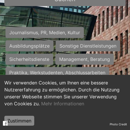
Journalismus, PR, Medien, Kultur
Ausbildungsplätze
Sonstige Dienstleistungen
Sicherheitsdienste
Management, Beratung
Praktika, Werkstudenten, Abschlussarbeiten
Wir verwenden Cookies, um Ihnen eine bessere
Personalwesen
Assistenz, Sekretariat
Nutzererfahrung zu ermöglichen. Durch die Nutzung
unserer Webseite stimmen Sie unserer Verwendung
Hilfskräfte, Aushilfs- und Nebenjobs
von Cookies zu.
Mehr Informationen
Einkauf, Logistik, Materialwirtschaft
Zustimmen
Photo Credit
Weiterbildung, Studium, duale Ausbildung