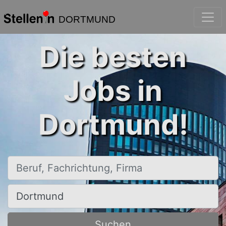
DORTMUND
Die besten
Jobs in
Dortmund!
Beruf, Fachrichtung, Firma
Ort, Stadt
Suchen