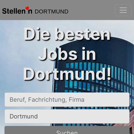
DORTMUND
Die besten
Jobs in
Dortmund!
Beruf, Fachrichtung, Firma
Ort, Stadt
Suchen