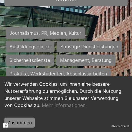
Journalismus, PR, Medien, Kultur
Ausbildungsplätze
Sonstige Dienstleistungen
Sicherheitsdienste
Management, Beratung
Praktika, Werkstudenten, Abschlussarbeiten
Wir verwenden Cookies, um Ihnen eine bessere
Personalwesen
Assistenz, Sekretariat
Nutzererfahrung zu ermöglichen. Durch die Nutzung
unserer Webseite stimmen Sie unserer Verwendung
Hilfskräfte, Aushilfs- und Nebenjobs
von Cookies zu.
Mehr Informationen
Einkauf, Logistik, Materialwirtschaft
Zustimmen
Photo Credit
Weiterbildung, Studium, duale Ausbildung