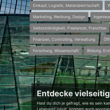
Einkauf, Logistik, Materialwirtschaft
W
Marketing, Werbung, Design
Ingenieu
Selbstständigkeit, Freelancer, Franchise
Finanzen, Controlling, Verwaltung
Öff
Forschung, Wissenschaft
Bildung, Erz
Entdecke vielseiti
Hast du dich je gefragt, wie es sein k
Lebensstil passt, sondern auch spontan 