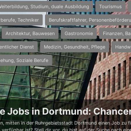
eiterbildung, Studium, duale Ausbildung
Tourismus
rberufe, Techniker
Berufskraftfahrer, Personenbeförder
Architektur, Bauwesen
Gastronomie
Finanzen, Ba
entlicher Dienst
Medizin, Gesundheit, Pflege
Handwe
iehung, Soziale Berufe
ge Jobs in Dortmund: Chancen
ann, mitten in der Ruhrgebietsstadt Dortmund einen Job zu f
verfügbar ist? Stell dir vor, du bist auf der Suche nach e