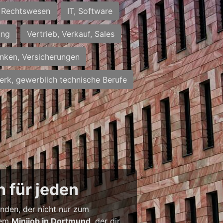
Rechtswesen
IT, Software
ung
Vertrieb, Verkauf, Sales
nken, Versicherungen
rk, gewerblich technische Berufe
 für jeden
inden, der nicht nur zum
inem
Minijob in Dortmund
, der dir