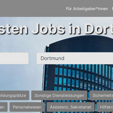
Für Arbeitgeber*innen
sten Jobs in Do
Ort, Stadt
ildungsplätze
Sonstige Dienstleistungen
Sicherheit
ten
Personalwesen
Assistenz, Sekretariat
Hilfsk