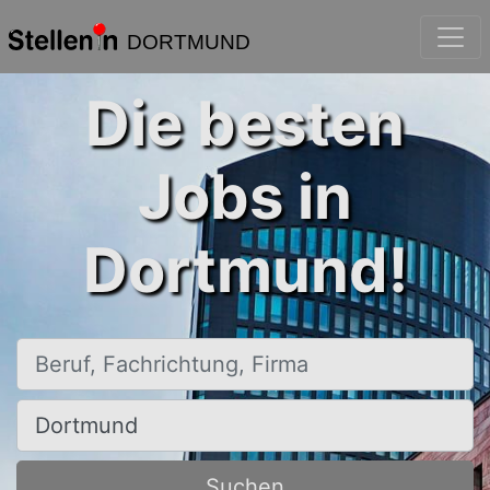
DORTMUND
Die besten
Jobs in
Dortmund!
Beruf, Fachrichtung, Firma
Ort, Stadt
Suchen