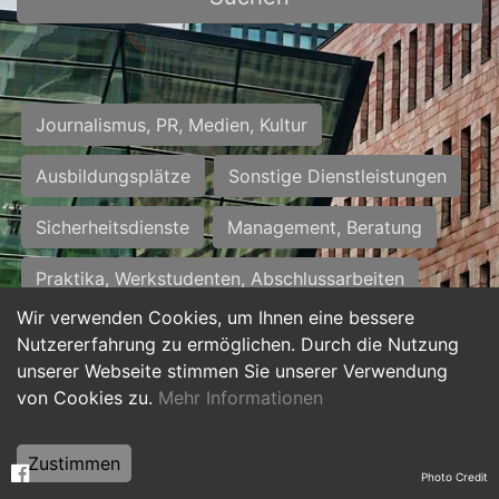
Journalismus, PR, Medien, Kultur
Ausbildungsplätze
Sonstige Dienstleistungen
Sicherheitsdienste
Management, Beratung
Praktika, Werkstudenten, Abschlussarbeiten
Wir verwenden Cookies, um Ihnen eine bessere
Personalwesen
Assistenz, Sekretariat
Nutzererfahrung zu ermöglichen. Durch die Nutzung
unserer Webseite stimmen Sie unserer Verwendung
Hilfskräfte, Aushilfs- und Nebenjobs
von Cookies zu.
Mehr Informationen
Einkauf, Logistik, Materialwirtschaft
Zustimmen
Photo Credit
Weiterbildung, Studium, duale Ausbildung