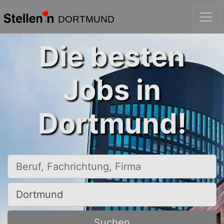
DORTMUND
Die besten
Jobs in
Dortmund!
Beruf, Fachrichtung, Firma
Ort, Stadt
Suchen