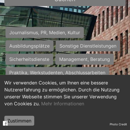
Journalismus, PR, Medien, Kultur
Ausbildungsplätze
Sonstige Dienstleistungen
Sicherheitsdienste
Management, Beratung
Praktika, Werkstudenten, Abschlussarbeiten
Wir verwenden Cookies, um Ihnen eine bessere
Personalwesen
Assistenz, Sekretariat
Nutzererfahrung zu ermöglichen. Durch die Nutzung
unserer Webseite stimmen Sie unserer Verwendung
Hilfskräfte, Aushilfs- und Nebenjobs
von Cookies zu.
Mehr Informationen
Einkauf, Logistik, Materialwirtschaft
Zustimmen
Photo Credit
Weiterbildung, Studium, duale Ausbildung