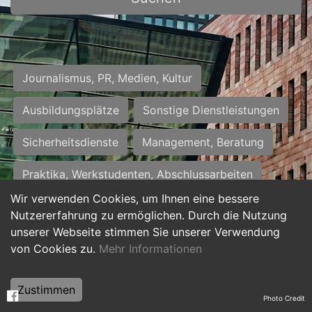
Journalismus, PR, Medien, Kultur
Ausbildungsplätze
Sonstige Dienstleistungen
Sicherheitsdienste
Management, Beratung
Praktika, Werkstudenten, Abschlussarbeiten
Wir verwenden Cookies, um Ihnen eine bessere
Personalwesen
Assistenz, Sekretariat
Nutzererfahrung zu ermöglichen. Durch die Nutzung
unserer Webseite stimmen Sie unserer Verwendung
Hilfskräfte, Aushilfs- und Nebenjobs
von Cookies zu.
Mehr Informationen
Einkauf, Logistik, Materialwirtschaft
Zustimmen
Photo Credit
Weiterbildung, Studium, duale Ausbildung