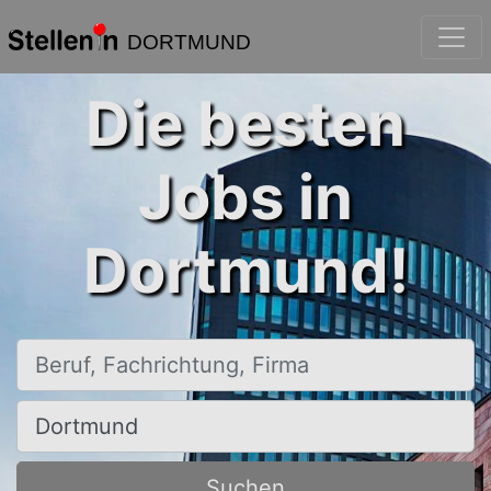
DORTMUND
Die besten
Jobs in
Dortmund!
Beruf, Fachrichtung, Firma
Ort, Stadt
Suchen