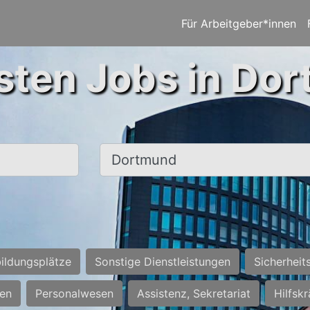
Für Arbeitgeber*innen
sten Jobs in Do
Ort, Stadt
ildungsplätze
Sonstige Dienstleistungen
Sicherheit
ten
Personalwesen
Assistenz, Sekretariat
Hilfsk