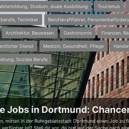
eiterbildung, Studium, duale Ausbildung
Tourismus
rberufe, Techniker
Berufskraftfahrer, Personenbeförder
Architektur, Bauwesen
Gastronomie
Finanzen, Ba
entlicher Dienst
Medizin, Gesundheit, Pflege
Handwe
iehung, Soziale Berufe
ge Jobs in Dortmund: Chancen
ann, mitten in der Ruhrgebietsstadt Dortmund einen Job zu f
verfügbar ist? Stell dir vor, du bist auf der Suche nach e