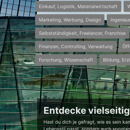
Einkauf, Logistik, Materialwirtschaft
W
Marketing, Werbung, Design
Ingenieu
Selbstständigkeit, Freelancer, Franchise
Finanzen, Controlling, Verwaltung
Öff
Forschung, Wissenschaft
Bildung, Erz
Entdecke vielseiti
Hast du dich je gefragt, wie es sein k
Lebensstil passt, sondern auch spontan 