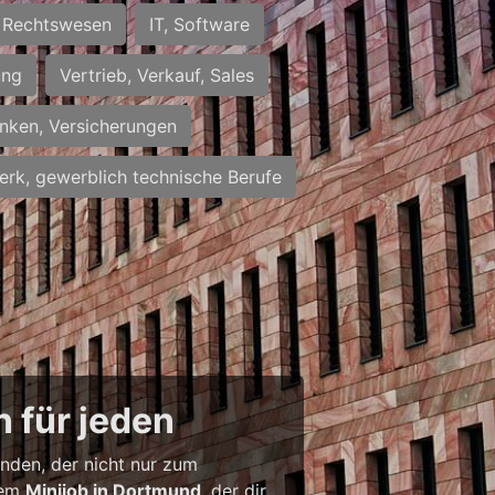
Rechtswesen
IT, Software
ung
Vertrieb, Verkauf, Sales
nken, Versicherungen
rk, gewerblich technische Berufe
 für jeden
inden, der nicht nur zum
inem
Minijob in Dortmund
, der dir