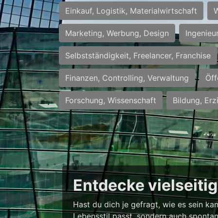
Einkauf, Logistik, Materialwirtschaft
W
Marketing, Werbung, Design
Ingenieu
Selbstständigkeit, Freelancer, Franchise
Finanzen, Controlling, Verwaltung
Öff
Forschung, Wissenschaft
Bildung, Erz
Entdecke vielseiti
Hast du dich je gefragt, wie es sein k
Lebensstil passt, sondern auch spontan 