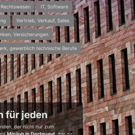
Rechtswesen
IT, Software
ung
Vertrieb, Verkauf, Sales
nken, Versicherungen
rk, gewerblich technische Berufe
 für jeden
inden, der nicht nur zum
inem
Minijob in Dortmund
, der dir