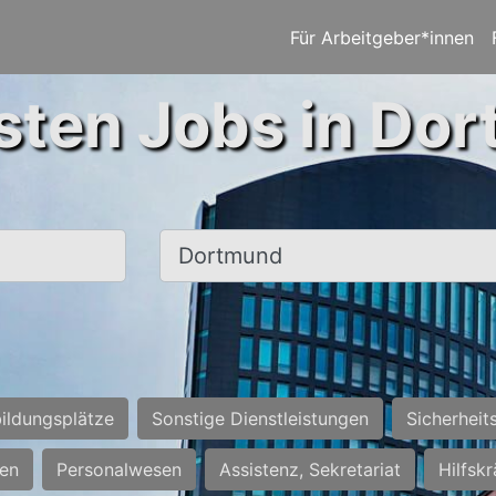
Für Arbeitgeber*innen
sten Jobs in Do
Ort, Stadt
ildungsplätze
Sonstige Dienstleistungen
Sicherheit
ten
Personalwesen
Assistenz, Sekretariat
Hilfsk