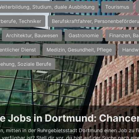
eiterbildung, Studium, duale Ausbildung
Tourismus
rberufe, Techniker
Berufskraftfahrer, Personenbeförder
Architektur, Bauwesen
Gastronomie
Finanzen, Ba
entlicher Dienst
Medizin, Gesundheit, Pflege
Handwe
iehung, Soziale Berufe
ge Jobs in Dortmund: Chancen
ann, mitten in der Ruhrgebietsstadt Dortmund einen Job zu f
verfügbar ist? Stell dir vor, du bist auf der Suche nach e