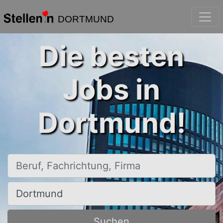
DORTMUND
Die besten
Jobs in
Dortmund!
Beruf, Fachrichtung, Firma
Ort, Stadt
Suchen