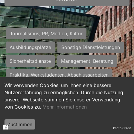
Journalismus, PR, Medien, Kultur
Ausbildungsplätze
Sonstige Dienstleistungen
Sicherheitsdienste
Management, Beratung
Praktika, Werkstudenten, Abschlussarbeiten
Wir verwenden Cookies, um Ihnen eine bessere
Personalwesen
Assistenz, Sekretariat
Nutzererfahrung zu ermöglichen. Durch die Nutzung
unserer Webseite stimmen Sie unserer Verwendung
Hilfskräfte, Aushilfs- und Nebenjobs
von Cookies zu.
Mehr Informationen
Einkauf, Logistik, Materialwirtschaft
Zustimmen
Photo Credit
Weiterbildung, Studium, duale Ausbildung