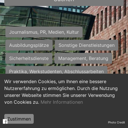
Journalismus, PR, Medien, Kultur
Ausbildungsplätze
Sonstige Dienstleistungen
Sicherheitsdienste
Management, Beratung
Praktika, Werkstudenten, Abschlussarbeiten
Wir verwenden Cookies, um Ihnen eine bessere
Personalwesen
Assistenz, Sekretariat
Nutzererfahrung zu ermöglichen. Durch die Nutzung
unserer Webseite stimmen Sie unserer Verwendung
Hilfskräfte, Aushilfs- und Nebenjobs
von Cookies zu.
Mehr Informationen
Einkauf, Logistik, Materialwirtschaft
Zustimmen
Photo Credit
Weiterbildung, Studium, duale Ausbildung