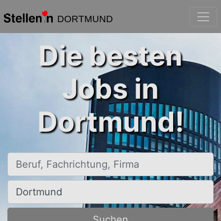
DORTMUND
Die besten
Jobs in
Dortmund!
Beruf, Fachrichtung, Firma
Ort, Stadt
Suchen