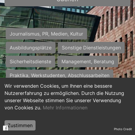
Journalismus, PR, Medien, Kultur
Ausbildungsplätze
Sonstige Dienstleistungen
Sicherheitsdienste
Management, Beratung
Praktika, Werkstudenten, Abschlussarbeiten
Wir verwenden Cookies, um Ihnen eine bessere
Personalwesen
Assistenz, Sekretariat
Nutzererfahrung zu ermöglichen. Durch die Nutzung
unserer Webseite stimmen Sie unserer Verwendung
Hilfskräfte, Aushilfs- und Nebenjobs
von Cookies zu.
Mehr Informationen
Einkauf, Logistik, Materialwirtschaft
Zustimmen
Photo Credit
Weiterbildung, Studium, duale Ausbildung