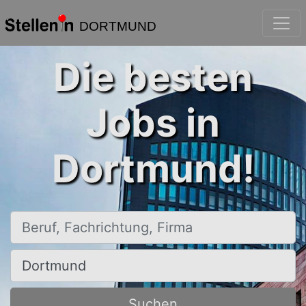
DORTMUND
Die besten
Jobs in
Dortmund!
Beruf, Fachrichtung, Firma
Ort, Stadt
Suchen