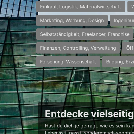
Einkauf, Logistik, Materialwirtschaft
W
Marketing, Werbung, Design
Ingenieu
Selbstständigkeit, Freelancer, Franchise
Finanzen, Controlling, Verwaltung
Öff
Forschung, Wissenschaft
Bildung, Erz
Entdecke vielseiti
Hast du dich je gefragt, wie es sein k
Lebensstil passt, sondern auch spontan 