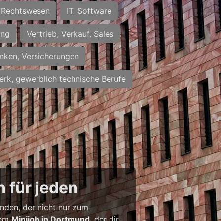
Rechtswesen
IT, Software
ung
Vertrieb, Verkauf, Sales
nken, Versicherungen
rk, gewerblich technische Berufe
 für jeden
inden, der nicht nur zum
inem
Minijob in Dortmund
, der dir