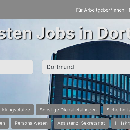
Für Arbeitgeber*innen
sten Jobs in Do
Ort, Stadt
ildungsplätze
Sonstige Dienstleistungen
Sicherheit
ten
Personalwesen
Assistenz, Sekretariat
Hilfsk