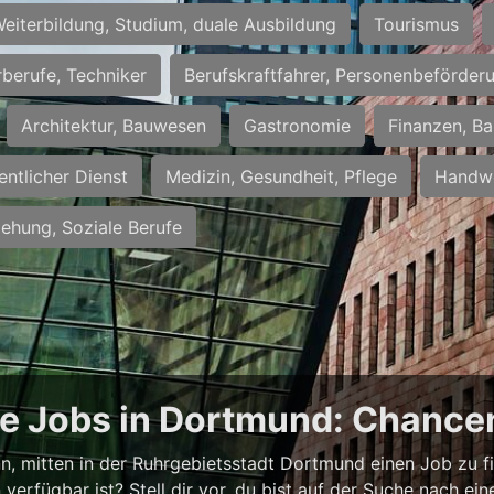
eiterbildung, Studium, duale Ausbildung
Tourismus
rberufe, Techniker
Berufskraftfahrer, Personenbeförder
Architektur, Bauwesen
Gastronomie
Finanzen, Ba
entlicher Dienst
Medizin, Gesundheit, Pflege
Handwe
iehung, Soziale Berufe
ge Jobs in Dortmund: Chancen
ann, mitten in der Ruhrgebietsstadt Dortmund einen Job zu f
verfügbar ist? Stell dir vor, du bist auf der Suche nach e