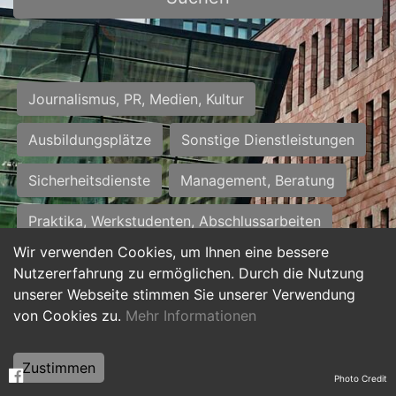
Journalismus, PR, Medien, Kultur
Ausbildungsplätze
Sonstige Dienstleistungen
Sicherheitsdienste
Management, Beratung
Praktika, Werkstudenten, Abschlussarbeiten
Wir verwenden Cookies, um Ihnen eine bessere
Personalwesen
Assistenz, Sekretariat
Nutzererfahrung zu ermöglichen. Durch die Nutzung
unserer Webseite stimmen Sie unserer Verwendung
Hilfskräfte, Aushilfs- und Nebenjobs
von Cookies zu.
Mehr Informationen
Einkauf, Logistik, Materialwirtschaft
Zustimmen
Photo Credit
Weiterbildung, Studium, duale Ausbildung