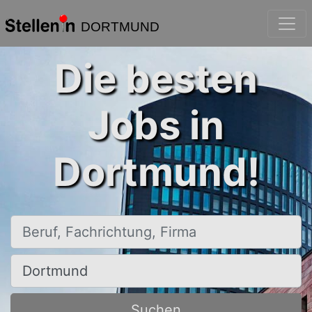
DORTMUND
Die besten
Jobs in
Dortmund!
Beruf, Fachrichtung, Firma
Ort, Stadt
Suchen