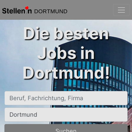
DORTMUND
Die besten
Jobs in
Dortmund!
Beruf, Fachrichtung, Firma
Ort, Stadt
Suchen