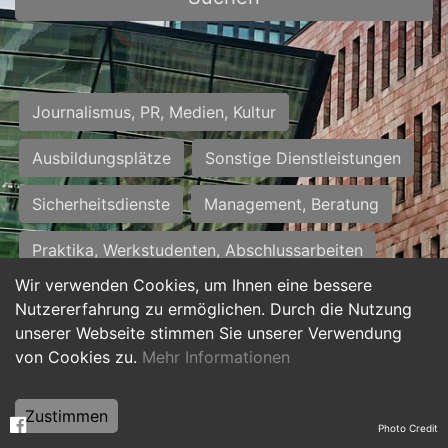
Journalismus, PR, Medien, Kultur
Ausbildungsplätze
Sonstige Dienstleistungen
Sicherheitsdienste
Management, Beratung
Praktika, Werkstudenten, Abschlussarbeiten
Wir verwenden Cookies, um Ihnen eine bessere
Personalwesen
Assistenz, Sekretariat
Nutzererfahrung zu ermöglichen. Durch die Nutzung
unserer Webseite stimmen Sie unserer Verwendung
Hilfskräfte, Aushilfs- und Nebenjobs
von Cookies zu.
Mehr Informationen
Einkauf, Logistik, Materialwirtschaft
Zustimmen
Photo Credit
Weiterbildung, Studium, duale Ausbildung