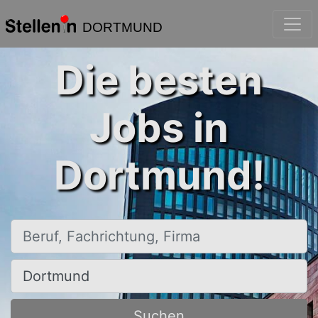
DORTMUND
Die besten
Jobs in
Dortmund!
Beruf, Fachrichtung, Firma
Ort, Stadt
Suchen