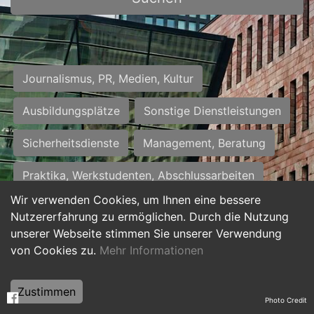
Journalismus, PR, Medien, Kultur
Ausbildungsplätze
Sonstige Dienstleistungen
Sicherheitsdienste
Management, Beratung
Praktika, Werkstudenten, Abschlussarbeiten
Wir verwenden Cookies, um Ihnen eine bessere
Personalwesen
Assistenz, Sekretariat
Nutzererfahrung zu ermöglichen. Durch die Nutzung
unserer Webseite stimmen Sie unserer Verwendung
Hilfskräfte, Aushilfs- und Nebenjobs
von Cookies zu.
Mehr Informationen
Einkauf, Logistik, Materialwirtschaft
Zustimmen
Photo Credit
Weiterbildung, Studium, duale Ausbildung