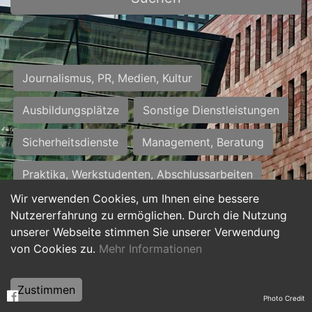
Journalismus, PR, Medien, Kultur
Ausbildungsplätze
Sonstige Dienstleistungen
Sicherheitsdienste
Management, Beratung
Praktika, Werkstudenten, Abschlussarbeiten
Wir verwenden Cookies, um Ihnen eine bessere
Personalwesen
Assistenz, Sekretariat
Nutzererfahrung zu ermöglichen. Durch die Nutzung
unserer Webseite stimmen Sie unserer Verwendung
Hilfskräfte, Aushilfs- und Nebenjobs
von Cookies zu.
Mehr Informationen
Einkauf, Logistik, Materialwirtschaft
Zustimmen
Photo Credit
Weiterbildung, Studium, duale Ausbildung