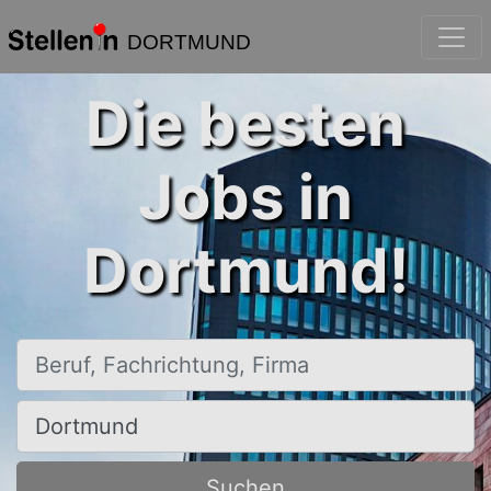
DORTMUND
Die besten
Jobs in
Dortmund!
Beruf, Fachrichtung, Firma
Ort, Stadt
Suchen