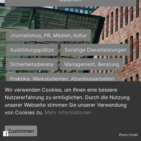
Journalismus, PR, Medien, Kultur
Ausbildungsplätze
Sonstige Dienstleistungen
Sicherheitsdienste
Management, Beratung
Praktika, Werkstudenten, Abschlussarbeiten
Wir verwenden Cookies, um Ihnen eine bessere
Personalwesen
Assistenz, Sekretariat
Nutzererfahrung zu ermöglichen. Durch die Nutzung
unserer Webseite stimmen Sie unserer Verwendung
Hilfskräfte, Aushilfs- und Nebenjobs
von Cookies zu.
Mehr Informationen
Einkauf, Logistik, Materialwirtschaft
Zustimmen
Photo Credit
Weiterbildung, Studium, duale Ausbildung