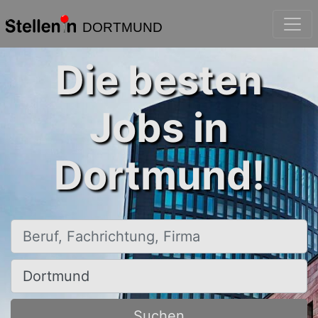
DORTMUND
Die besten
Jobs in
Dortmund!
Beruf, Fachrichtung, Firma
Ort, Stadt
Suchen