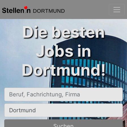
DORTMUND
Die besten
Jobs in
Dortmund!
Beruf, Fachrichtung, Firma
Ort, Stadt
Suchen