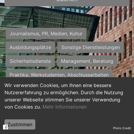
Journalismus, PR, Medien, Kultur
Ausbildungsplätze
Sonstige Dienstleistungen
Sicherheitsdienste
Management, Beratung
Praktika, Werkstudenten, Abschlussarbeiten
Wir verwenden Cookies, um Ihnen eine bessere
Personalwesen
Assistenz, Sekretariat
Nutzererfahrung zu ermöglichen. Durch die Nutzung
unserer Webseite stimmen Sie unserer Verwendung
Hilfskräfte, Aushilfs- und Nebenjobs
von Cookies zu.
Mehr Informationen
Einkauf, Logistik, Materialwirtschaft
Zustimmen
Photo Credit
Weiterbildung, Studium, duale Ausbildung