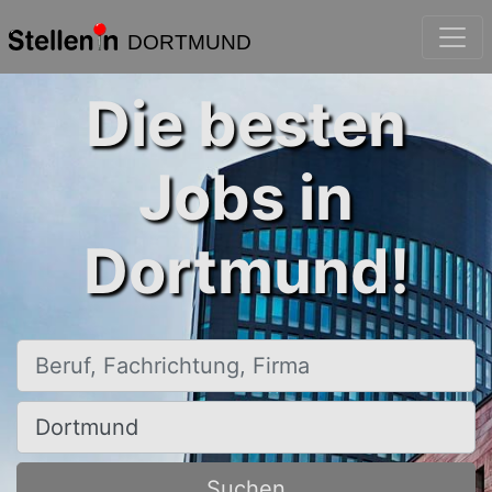
DORTMUND
Die besten
Jobs in
Dortmund!
Beruf, Fachrichtung, Firma
Ort, Stadt
Suchen