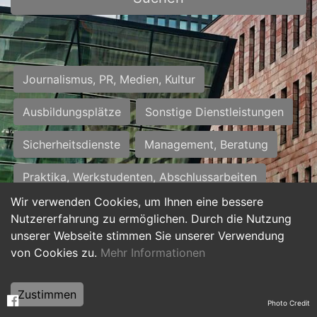
Journalismus, PR, Medien, Kultur
Ausbildungsplätze
Sonstige Dienstleistungen
Sicherheitsdienste
Management, Beratung
Praktika, Werkstudenten, Abschlussarbeiten
Wir verwenden Cookies, um Ihnen eine bessere
Personalwesen
Assistenz, Sekretariat
Nutzererfahrung zu ermöglichen. Durch die Nutzung
unserer Webseite stimmen Sie unserer Verwendung
Hilfskräfte, Aushilfs- und Nebenjobs
von Cookies zu.
Mehr Informationen
Einkauf, Logistik, Materialwirtschaft
Zustimmen
Photo Credit
Weiterbildung, Studium, duale Ausbildung