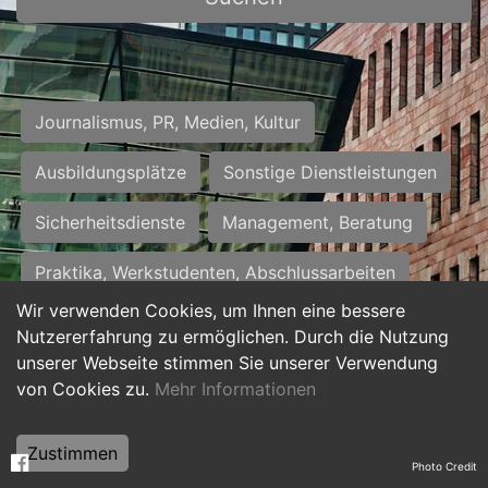
Journalismus, PR, Medien, Kultur
Ausbildungsplätze
Sonstige Dienstleistungen
Sicherheitsdienste
Management, Beratung
Praktika, Werkstudenten, Abschlussarbeiten
Wir verwenden Cookies, um Ihnen eine bessere
Personalwesen
Assistenz, Sekretariat
Nutzererfahrung zu ermöglichen. Durch die Nutzung
unserer Webseite stimmen Sie unserer Verwendung
Hilfskräfte, Aushilfs- und Nebenjobs
von Cookies zu.
Mehr Informationen
Einkauf, Logistik, Materialwirtschaft
Zustimmen
Photo Credit
Weiterbildung, Studium, duale Ausbildung