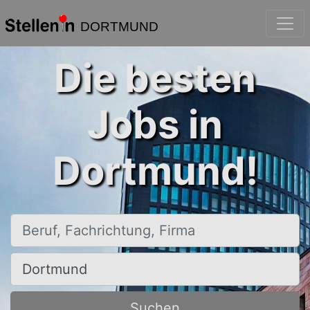
DORTMUND
Die besten
Jobs in
Dortmund!
Beruf, Fachrichtung, Firma
Ort, Stadt
Suchen