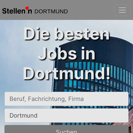
DORTMUND
Die besten
Jobs in
Dortmund!
Beruf, Fachrichtung, Firma
Ort, Stadt
Suchen