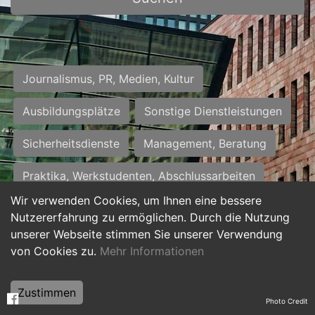
Journalismus, PR, Medien, Kultur
Ausbildungsplätze
Sonstige Dienstleistungen
Sicherheitsdienste
Management, Beratung
Praktika, Werkstudenten, Abschlussarbeiten
Wir verwenden Cookies, um Ihnen eine bessere
Personalwesen
Assistenz, Sekretariat
Nutzererfahrung zu ermöglichen. Durch die Nutzung
unserer Webseite stimmen Sie unserer Verwendung
Hilfskräfte, Aushilfs- und Nebenjobs
von Cookies zu.
Mehr Informationen
Einkauf, Logistik, Materialwirtschaft
Zustimmen
Photo Credit
Weiterbildung, Studium, duale Ausbildung