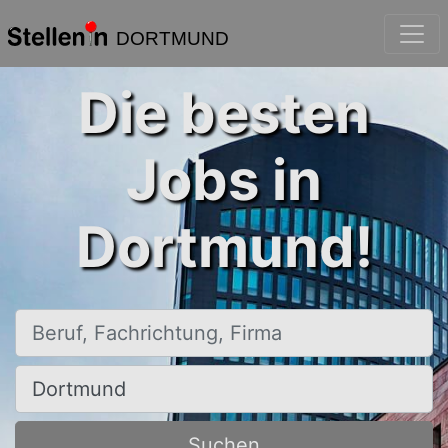
DORTMUND
Die besten
Jobs in
Dortmund!
Beruf, Fachrichtung, Firma
Ort, Stadt
Suchen