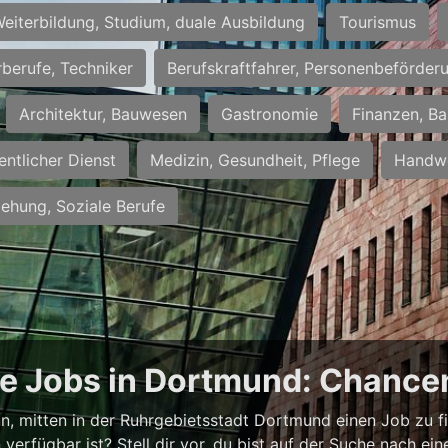
eiterbildung, Studium, duale Ausbildung
Tourismus
rberufe, Techniker
Berufskraftfahrer, Personenbeförder
Architektur, Bauwesen
Gastronomie
Finanzen, Ba
entlicher Dienst
Medizin, Gesundheit, Pflege
Handwe
iehung, Soziale Berufe
ge Jobs in Dortmund: Chancen
ann, mitten in der Ruhrgebietsstadt Dortmund einen Job zu f
verfügbar ist? Stell dir vor, du bist auf der Suche nach e