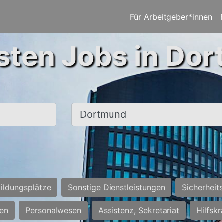
Für Arbeitgeber*innen
sten Jobs in Do
Ort, Stadt
ildungsplätze
Sonstige Dienstleistungen
Sicherheit
ten
Personalwesen
Assistenz, Sekretariat
Hilfsk