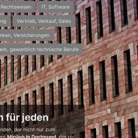
Rechtswesen
IT, Software
ung
Vertrieb, Verkauf, Sales
nken, Versicherungen
rk, gewerblich technische Berufe
 für jeden
inden, der nicht nur zum
inem
Minijob in Dortmund
, der dir