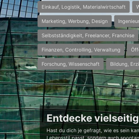
Einkauf, Logistik, Materialwirtschaft
W
Marketing, Werbung, Design
Ingenieu
Selbstständigkeit, Freelancer, Franchise
Finanzen, Controlling, Verwaltung
Öff
Forschung, Wissenschaft
Bildung, Erz
Entdecke vielseiti
Hast du dich je gefragt, wie es sein k
Lebensstil passt, sondern auch spontan 