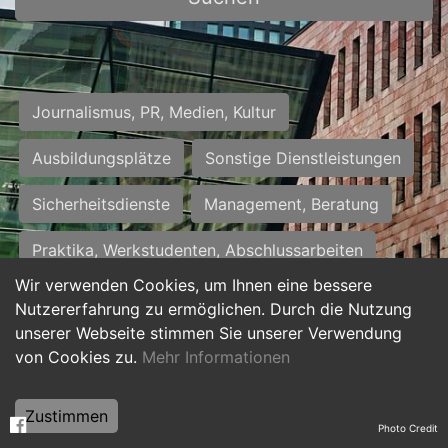
Journalismus, PR, Medien, Kultur
Ausbildungsplätze
Sonstige Dienstleistungen
Sicherheitsdienste
Management, Beratung
Praktika, Werkstudenten, Abschlussarbeiten
Wir verwenden Cookies, um Ihnen eine bessere
Personalwesen
Assistenz, Sekretariat
Nutzererfahrung zu ermöglichen. Durch die Nutzung
unserer Webseite stimmen Sie unserer Verwendung
Hilfskräfte, Aushilfs- und Nebenjobs
von Cookies zu.
Mehr Informationen
Einkauf, Logistik, Materialwirtschaft
Zustimmen
Photo Credit
Weiterbildung, Studium, duale Ausbildung