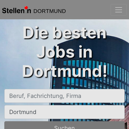
DORTMUND
Die besten
Jobs in
Dortmund!
Beruf, Fachrichtung, Firma
Ort, Stadt
Suchen