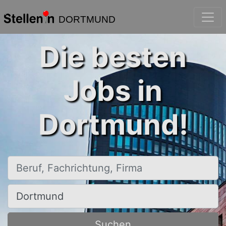
DORTMUND
Die besten
Jobs in
Dortmund!
Beruf, Fachrichtung, Firma
Ort, Stadt
Suchen