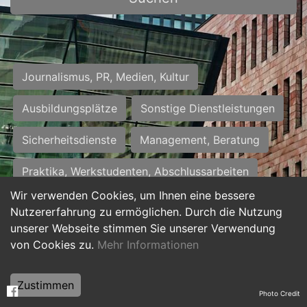
Journalismus, PR, Medien, Kultur
Ausbildungsplätze
Sonstige Dienstleistungen
Sicherheitsdienste
Management, Beratung
Praktika, Werkstudenten, Abschlussarbeiten
Wir verwenden Cookies, um Ihnen eine bessere
Personalwesen
Assistenz, Sekretariat
Nutzererfahrung zu ermöglichen. Durch die Nutzung
unserer Webseite stimmen Sie unserer Verwendung
Hilfskräfte, Aushilfs- und Nebenjobs
von Cookies zu.
Mehr Informationen
Einkauf, Logistik, Materialwirtschaft
Zustimmen
Photo Credit
Weiterbildung, Studium, duale Ausbildung