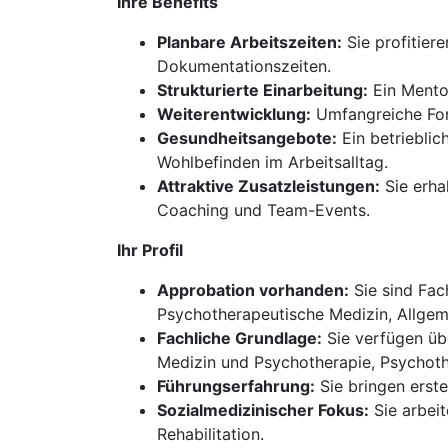
Ihre Benefits
Planbare Arbeitszeiten:
Sie profitier
Dokumentationszeiten.
Strukturierte Einarbeitung:
Ein Mentor
Weiterentwicklung:
Umfangreiche Fort
Gesundheitsangebote:
Ein betriebli
Wohlbefinden im Arbeitsalltag.
Attraktive Zusatzleistungen:
Sie erha
Coaching und Team-Events.
Ihr Profil
Approbation vorhanden:
Sie sind Fac
Psychotherapeutische Medizin, Allgem
Fachliche Grundlage:
Sie verfügen üb
Medizin und Psychotherapie, Psychoth
Führungserfahrung:
Sie bringen erste
Sozialmedizinischer Fokus:
Sie arbeit
Rehabilitation.