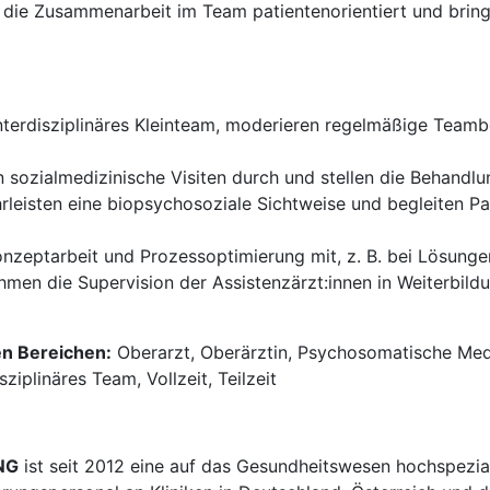
 die Zusammenarbeit im Team patientenorientiert und bringe
 interdisziplinäres Kleinteam, moderieren regelmäßige Team
 sozialmedizinische Visiten durch und stellen die Behandlun
leisten eine biopsychosoziale Sichtweise und begleiten P
onzeptarbeit und Prozessoptimierung mit, z. B. bei Lösunge
men die Supervision der Assistenzärzt:innen in Weiterbild
en Bereichen:
Oberarzt, Oberärztin, Psychosomatische Medi
sziplinäres Team, Vollzeit, Teilzeit
NG
ist seit 2012 eine auf das Gesundheitswesen hochspezial