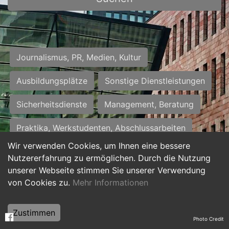
Journalismus, PR, Medien, Kultur
Ausbildungsplätze
Sonstige Dienstleistungen
Sicherheitsdienste
Management, Beratung
Praktika, Werkstudenten, Abschlussarbeiten
Wir verwenden Cookies, um Ihnen eine bessere
Personalwesen
Assistenz, Sekretariat
Nutzererfahrung zu ermöglichen. Durch die Nutzung
unserer Webseite stimmen Sie unserer Verwendung
Hilfskräfte, Aushilfs- und Nebenjobs
von Cookies zu.
Mehr Informationen
Einkauf, Logistik, Materialwirtschaft
Zustimmen
Photo Credit
Weiterbildung, Studium, duale Ausbildung