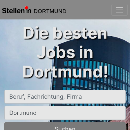
DORTMUND
Die besten
Jobs in
Dortmund!
Beruf, Fachrichtung, Firma
Ort, Stadt
Suchen