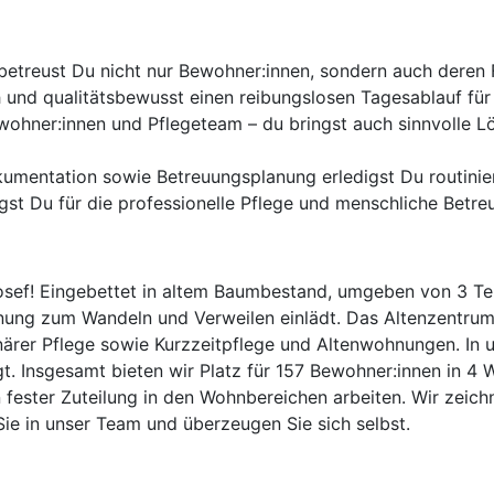
betreust Du nicht nur Bewohner:innen, sondern auch deren 
 und qualitätsbewusst einen reibungslosen Tagesablauf für a
wohner:innen und Pflegeteam – du bringst auch sinnvolle L
kumentation sowie Betreuungsplanung erledigst Du routinie
gst Du für die professionelle Pflege und menschliche Betre
sef! Eingebettet in altem Baumbestand, umgeben von 3 Tei
ung zum Wandeln und Verweilen einlädt. Das Altenzentrum St
ionärer Pflege sowie Kurzzeitpflege und Altenwohnungen. In
gt. Insgesamt bieten wir Platz für 157 Bewohner:innen in 4
 fester Zuteilung in den Wohnbereichen arbeiten. Wir zeichne
ie in unser Team und überzeugen Sie sich selbst.