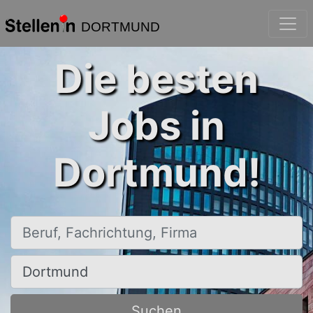
DORTMUND
Die besten
Jobs in
Dortmund!
Beruf, Fachrichtung, Firma
Ort, Stadt
Suchen