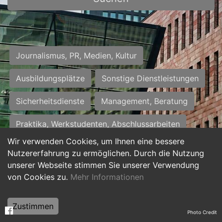
Journalismus, PR, Medien, Kultur
Ausbildungsplätze
Sonstige Dienstleistungen
Sicherheitsdienste
Management, Beratung
Praktika, Werkstudenten, Abschlussarbeiten
Wir verwenden Cookies, um Ihnen eine bessere
Personalwesen
Assistenz, Sekretariat
Nutzererfahrung zu ermöglichen. Durch die Nutzung
unserer Webseite stimmen Sie unserer Verwendung
Hilfskräfte, Aushilfs- und Nebenjobs
von Cookies zu.
Mehr Informationen
Einkauf, Logistik, Materialwirtschaft
Zustimmen
Photo Credit
Weiterbildung, Studium, duale Ausbildung