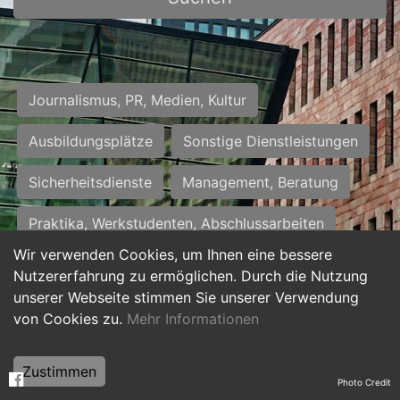
Journalismus, PR, Medien, Kultur
Ausbildungsplätze
Sonstige Dienstleistungen
Sicherheitsdienste
Management, Beratung
Praktika, Werkstudenten, Abschlussarbeiten
Wir verwenden Cookies, um Ihnen eine bessere
Personalwesen
Assistenz, Sekretariat
Nutzererfahrung zu ermöglichen. Durch die Nutzung
unserer Webseite stimmen Sie unserer Verwendung
Hilfskräfte, Aushilfs- und Nebenjobs
von Cookies zu.
Mehr Informationen
Einkauf, Logistik, Materialwirtschaft
Zustimmen
Photo Credit
Weiterbildung, Studium, duale Ausbildung