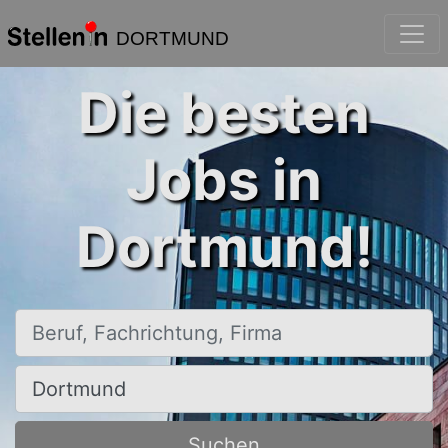
DORTMUND
Die besten
Jobs in
Dortmund!
Beruf, Fachrichtung, Firma
Ort, Stadt
Suchen