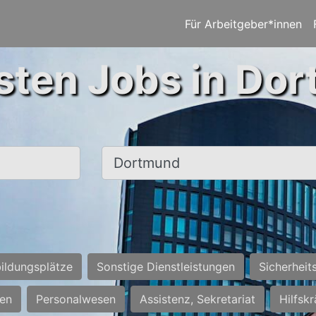
Für Arbeitgeber*innen
sten Jobs in Do
Ort, Stadt
ildungsplätze
Sonstige Dienstleistungen
Sicherheit
ten
Personalwesen
Assistenz, Sekretariat
Hilfsk