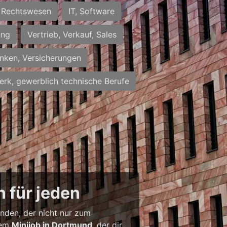
Rechtswesen
IT, Software
ung
Vertrieb, Verkauf, Sales
nken, Versicherungen
rk, gewerblich technische Berufe
 für jeden
inden, der nicht nur zum
inem
Minijob in Dortmund
, der dir