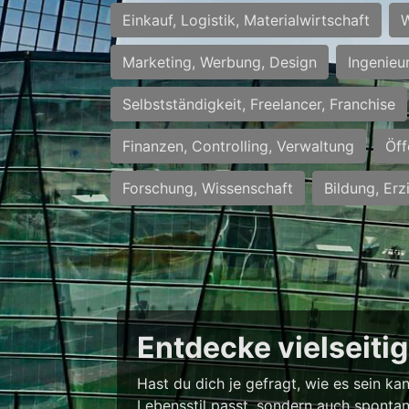
Einkauf, Logistik, Materialwirtschaft
W
Marketing, Werbung, Design
Ingenieu
Selbstständigkeit, Freelancer, Franchise
Finanzen, Controlling, Verwaltung
Öff
Forschung, Wissenschaft
Bildung, Erz
Entdecke vielseiti
Hast du dich je gefragt, wie es sein k
Lebensstil passt, sondern auch spontan 