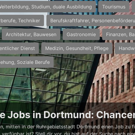
eiterbildung, Studium, duale Ausbildung
Tourismus
rberufe, Techniker
Berufskraftfahrer, Personenbeförder
Architektur, Bauwesen
Gastronomie
Finanzen, Ba
entlicher Dienst
Medizin, Gesundheit, Pflege
Handwe
iehung, Soziale Berufe
ge Jobs in Dortmund: Chancen
ann, mitten in der Ruhrgebietsstadt Dortmund einen Job zu f
verfügbar ist? Stell dir vor, du bist auf der Suche nach e