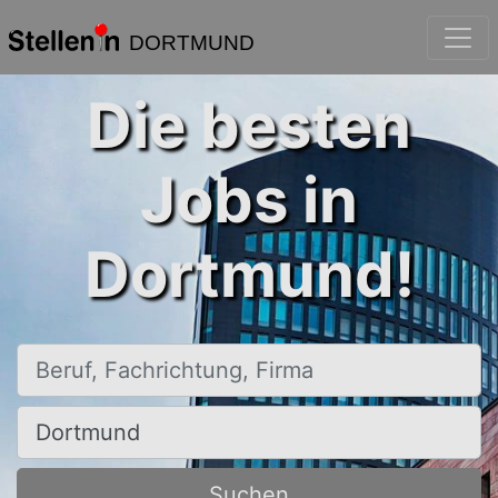
DORTMUND
Die besten
Jobs in
Dortmund!
Beruf, Fachrichtung, Firma
Ort, Stadt
Suchen