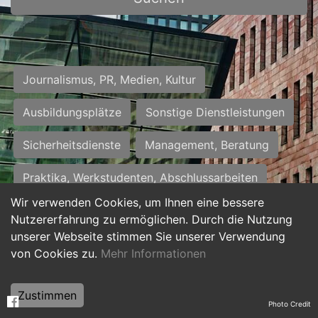
Journalismus, PR, Medien, Kultur
Ausbildungsplätze
Sonstige Dienstleistungen
Sicherheitsdienste
Management, Beratung
Praktika, Werkstudenten, Abschlussarbeiten
Wir verwenden Cookies, um Ihnen eine bessere
Personalwesen
Assistenz, Sekretariat
Nutzererfahrung zu ermöglichen. Durch die Nutzung
unserer Webseite stimmen Sie unserer Verwendung
Hilfskräfte, Aushilfs- und Nebenjobs
von Cookies zu.
Mehr Informationen
Einkauf, Logistik, Materialwirtschaft
Zustimmen
Photo Credit
Weiterbildung, Studium, duale Ausbildung