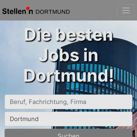
DORTMUND
Die besten
Jobs in
Dortmund!
Beruf, Fachrichtung, Firma
Ort, Stadt
Suchen