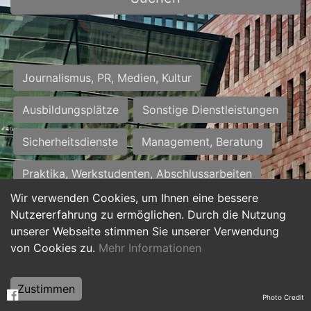
Journalismus, PR, Medien, Kultur
Ausbildungsplätze
Sonstige Dienstleistungen
Sicherheitsdienste
Management, Beratung
Praktika, Werkstudenten, Abschlussarbeiten
Wir verwenden Cookies, um Ihnen eine bessere
Personalwesen
Assistenz, Sekretariat
Nutzererfahrung zu ermöglichen. Durch die Nutzung
unserer Webseite stimmen Sie unserer Verwendung
Hilfskräfte, Aushilfs- und Nebenjobs
von Cookies zu.
Mehr Informationen
Einkauf, Logistik, Materialwirtschaft
Zustimmen
Photo Credit
Weiterbildung, Studium, duale Ausbildung